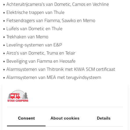
• Achteruitrijcamera’s van Dometic, Camos en Vechline
• Elektrische trappen van Thule
• Fietsendragers van Fiamma, Sawiko en Memo
• Luifels van Dometic en Thule
• Trekhaken van Memo
• Leveling-systemen van E&P
• Airco’s van Dometic, Truma en Telair
• Beveiliging van Fiamma en Heosafe
• Alarmsystemen van Thitronik met KIWA SCM certificaat
• Alarmsystemen van MEA met terugvindsysteem
• Gasalarmen
• LPG in- en onderbouw
• Waterzuiveringsysteem van Tank-O3
Wilt u meer informatie over de mogelijkheden voor onderhoud of
Consent
About cookies
Details
accessoires of wilt u een afspraak inplannen? Wij van Stam