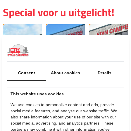
Special voor u uitgelicht!
Consent
About cookies
Details
This website uses cookies
We use cookies to personalize content and ads, provide
Adria
Adria
Sun Living
social media features, and analyze our website traffic. We
Supersonic
Super-
S 72 DL
also share information about your use of our site with our
780 SL 360
Twin 700
Benelux
social media, advertising, and analytics partners. These
gr cam,
SGX 4x4
Edition
partners may combine it with other information you've
Bekijk
Bekijk
Bekijk