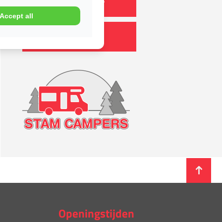
Camper kopen
Accept all
Camper huren
Openingstijden