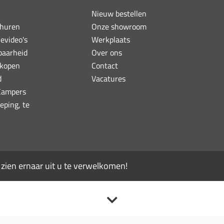
Nieuw bestellen
huren
Onze showroom
ievideo's
Werkplaats
baarheid
Over ons
kopen
Contact
d
Vacatures
 Campers
eping, te
ien ernaar uit u te verwelkomen!