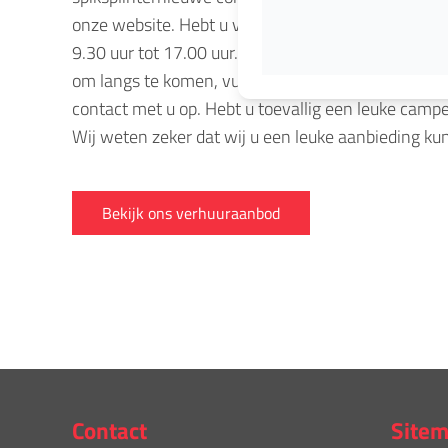
onze website. Hebt u vragen, neemt u gerust cont
9.30 uur tot 17.00 uur. Ook zaterdag kunt u bij ons 
om langs te komen, vul dan het contactformulier i
contact met u op. Hebt u toevallig een leuke campe
Wij weten zeker dat wij u een leuke aanbieding ku
Bekijk ons verhuuraanbod
Contact
Site