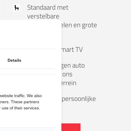
Standaard
met
verstelbare
campingstoelen en grote
tafel
Standaard
Smart TV
Details
Gratis
uw eigen auto
parkeren op ons
beveiligde terrein
ebsite traffic. We also
Uitgebreide persoonlijke
rtners. These partners
uitleg
 use of their services.