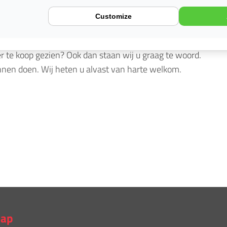
act met ons op. Wij zijn iedere werkdag geopend van
Customize
terecht: van 10.00 uur tot 16.00 uur. Hebt u geen tijd
n. Wij nemen dan zo spoedig mogelijk telefonisch
r te koop gezien? Ook dan staan wij u graag te woord.
nnen doen. Wij heten u alvast van harte welkom.
map