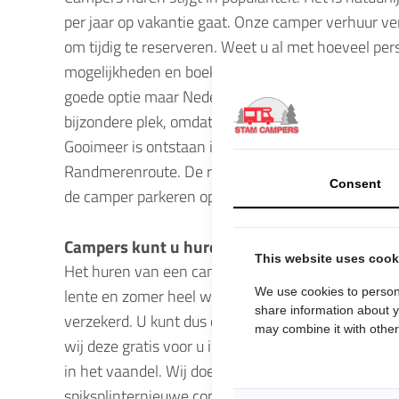
per jaar op vakantie gaat. Onze camper verhuur ve
om tijdig te reserveren. Weet u al met hoeveel per
mogelijkheden en boek direct.Een camper huren bet
goede optie maar Nederland heeft natuurlijk nog v
bijzondere plek, omdat het onder het zeeniveau li
Gooimeer is ontstaan in 1967 door de inpoldering 
Randmerenroute. De route is uitstekend bevaarbaa
Consent
de camper parkeren op een daarvoor bestemd terrei
Campers kunt u huren vanaf 1 week
This website uses cook
Het huren van een camper kan van maart t/m oktob
We use cookies to persona
lente en zomer heel wat moois te bieden. De camper
share information about y
verzekerd. U kunt dus onbezorgd op pad. Wilt u uw 
may combine it with other 
wij deze gratis voor u in een goed afgesloten en be
in het vaandel. Wij doen er alles aan om u een fijn
spiksplinternieuwe compacte campers die u kunt hu