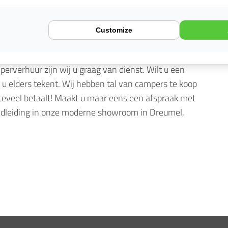
orens. Of bezoek de Genneper Watermolen in het
 komen. Bent u uitgekeken, dan rijdt u met uw camper
Customize
 kopen heeft veel voordelen, maar het belangrijkste
lt wat u gaat doen en waar u heen gaat. De camper zorgt
amperverhuur zijn wij u graag van dienst. Wilt u een
 u elders tekent. Wij hebben tal van campers te koop
u teveel betaalt! Maakt u maar eens een afspraak met
rondleiding in onze moderne showroom in Dreumel,