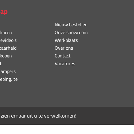
map
Nieuw bestellen
huren
Onze showroom
ievideo's
Werkplaats
baarheid
Over ons
kopen
Contact
d
Vacatures
 Campers
eping, te
ien ernaar uit u te verwelkomen!