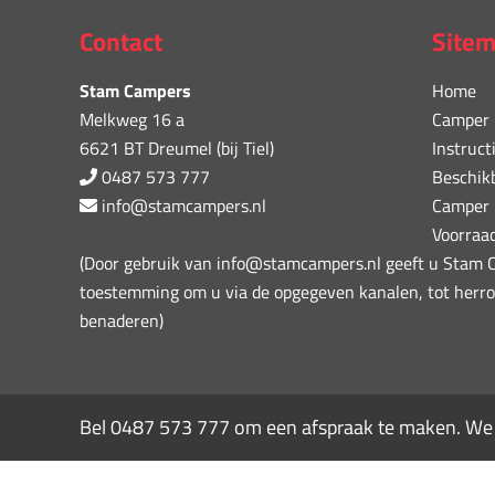
Contact
Site
Stam Campers
Home
Melkweg 16 a
Camper 
6621 BT Dreumel (bij Tiel)
Instruct
0487 573 777
Beschik
info@stamcampers.nl
Camper 
Voorraa
(Door gebruik van info@stamcampers.nl geeft u Stam
toestemming om u via de opgegeven kanalen, tot herro
benaderen)
Bel
0487 573 777
om een afspraak te maken. We z