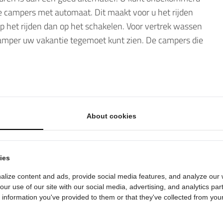
e campers met automaat. Dit maakt voor u het rijden
p het rijden dan op het schakelen. Voor vertrek wassen
camper uw vakantie tegemoet kunt zien. De campers die
rd en in perfecte staat. Dit betekent dat deze technisch
ertrekken. Veilig op pad gaan met een camper is
rzichtig rijdt, kunnen er altijd onverwachte zaken
e persoonlijke hulplijn bellen.
About cookies
1.600 km per week vrij. Vanaf 3 weken zijn alle
herp tarief? Het is dus mogelijk. Bekijkt u onze
ies
 campers treft u veel extra’s, zoals onder andere een
lize content and ads, provide social media features, and analyze our w
te-airco én een fietsendrager. Een fiets meenemen op
our use of our site with our social media, advertising, and analytics pa
 Eindhoven of elders op uw gemak kunt ontdekken. U
information you've provided to them or that they've collected from your
en de stad in. Eindhoven heeft veel
jn. De Sint-Catharinakerk is wel het mooiste