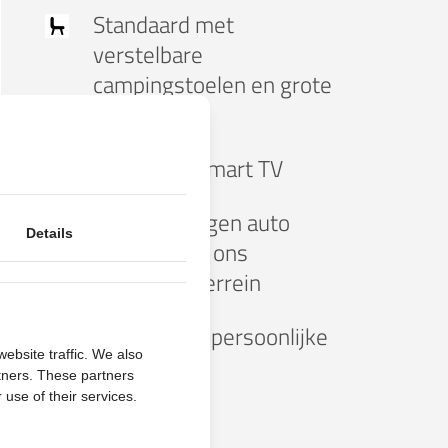
Standaard
met
verstelbare
campingstoelen en grote
tafel
Standaard
Smart TV
Gratis
uw eigen auto
Details
parkeren op ons
beveiligde terrein
Uitgebreide persoonlijke
ebsite traffic. We also
uitleg
rtners. These partners
 use of their services.