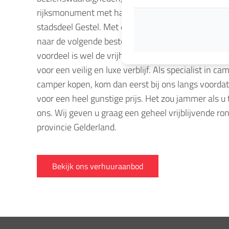
rijksmonument met haar twee 73 meter tellende t
stadsdeel Gestel. Met de fiets kunt u er makkelijk
naar de volgende bestemming. Een camper huren of
voordeel is wel de vrijheid die u ervaart. U bepaa
voor een veilig en luxe verblijf. Als specialist in c
camper kopen, kom dan eerst bij ons langs voordat
voor een heel gunstige prijs. Het zou jammer als 
ons. Wij geven u graag een geheel vrijblijvende 
provincie Gelderland.
Bekijk ons verhuuraanbod