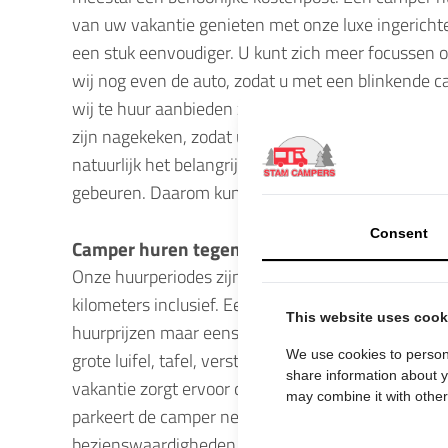
van uw vakantie genieten met onze luxe ingericht
een stuk eenvoudiger. U kunt zich meer focussen o
wij nog even de auto, zodat u met een blinkende 
wij te huur aanbieden zijn allemaal all risk verzeke
zijn nagekeken, zodat u met een gerust hart kunt v
natuurlijk het belangrijkste. Ondanks dat u zelf voo
gebeuren. Daarom kunt u ook 24 uur per dag met onz
Consent
Camper huren tegen een scherp tarief
Onze huurperiodes zijn van vrijdag tot vrijdag met 
kilometers inclusief. Een camper huren tegen een sc
This website uses cook
huurprijzen maar eens. U zult verrast zijn. In onze
We use cookies to persona
grote luifel, tafel, verstelbare stoelen, woonruim
share information about y
vakantie zorgt ervoor dat u alle leuke plekken in
may combine it with other 
parkeert de camper net buiten de stad en gaat sam
bezienswaardigheden, die zeker de moeite waard zi