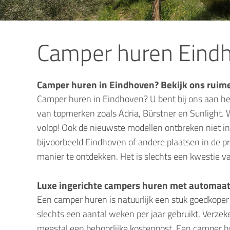
Camper huren Eind
Camper huren in Eindhoven? Bekijk ons ruim
Camper huren in Eindhoven? U bent bij ons aan het
van topmerken zoals Adria, Bürstner en Sunlight. 
volop! Ook de nieuwste modellen ontbreken niet i
bijvoorbeeld Eindhoven of andere plaatsen in de p
manier te ontdekken. Het is slechts een kwestie va
Luxe ingerichte campers huren met automaa
Een camper huren is natuurlijk een stuk goedkoper
slechts een aantal weken per jaar gebruikt. Verzek
meestal een behoorlijke kostenpost. Een camper h