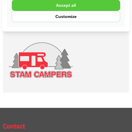
Accept all
Camper kopen
Customize
Camper huren
Contact