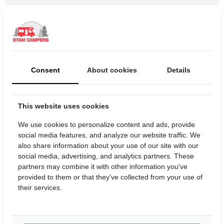
Messcherpe
en transparante tarieven
Grootste aanbod
Midden-Nederland
Standaard
uitgebreide en complete inventaris
Consent
About cookies
Details
Standaard
met verstelbare campingstoelen
This website uses cookies
en grote tafel
We use cookies to personalize content and ads, provide
social media features, and analyze our website traffic. We
Standaard
Smart TV
also share information about your use of our site with our
social media, advertising, and analytics partners. These
Gratis
uw eigen auto parkeren op ons
partners may combine it with other information you've
provided to them or that they've collected from your use of
beveiligde terrein
their services.
Uitgebreide persoonlijke uitleg