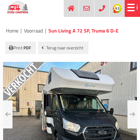
Home
Voorraad
Sun Living A 72 SP, Truma 6 D-E
Print
PDF
Terug naar overzicht