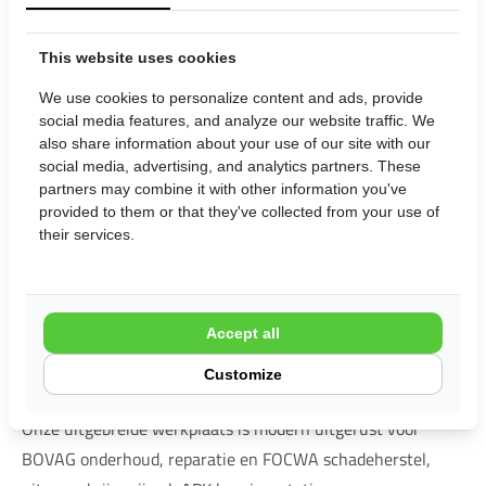
Doordat deze camper met een hordeur is uitgerust, heeft u
This website uses cookies
in de camper geen last van insecten. Afsluitend worden nog
de accessoires genoemd die het kamperen veraangenamen.
We use cookies to personalize content and ads, provide
social media features, and analyze our website traffic. We
Denk hierbij aan de vaste afvalwatertank, de leeslampjes en
also share information about your use of our site with our
de buitenlamp onder de (optie) ->luifel
social media, advertising, and analytics partners. These
partners may combine it with other information you've
provided to them or that they've collected from your use of
Kom snel kijken naar deze alleskunner!
their services.
Stam Campers BV is al jaren uw vertrouwde Adria en Sun
Living dealer. Met ons uitgebreide wagenpark van zeer
Accept all
complete huurcampers en jarenlange ervaring kunnen wij u
goed adviseren welke accessoires voor uw gebruik het
Customize
leven aangenamer maken en welke u beter kunt overslaan.
Onze uitgebreide werkplaats is modern uitgerust voor
BOVAG onderhoud, reparatie en FOCWA schadeherstel,