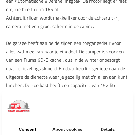
een Automatische 8 versnellinsgbak. De motor liegt er niet
om, die heeft ruim 165 pk.
Achteruit rijden wordt makkelijker door de achteruit-rij
camera met een groot scherm in de cabine.
De garage heeft aan beide zijden een toegangsdeur voor
alles wat mee kan naar je einddoel. De camper is voorzien
van een Truma 6D-E kachel, dus in de winter onbezorgt
naar je lievelings skioord. En daar heerlijk genieten aan de
uitgebreide dienette waar je gezellig met z'n allen aan kunt
lunchen. De koelkast heeft een capaciteit van 152 liter
waarin tevens een groot vriesvak huist.
Achter in de camper en boven de cabine is een groot
tweepersoons bed waar je eenvoudig van je rust te
genieten.
Consent
About cookies
Details