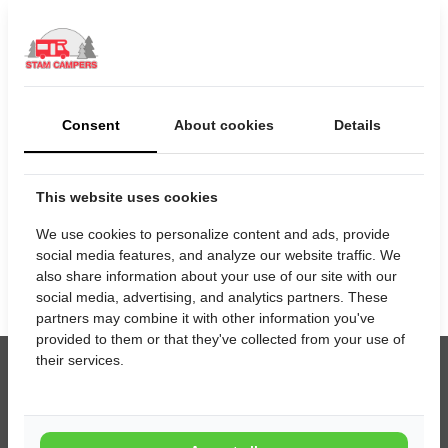
Controleer de beschikbaarheid van deze camper en doe een
aanvraag!
Selecteer uw huurperiode
Startdatum
Consent
About cookies
Details
Einddatum
This website uses cookies
We use cookies to personalize content and ads, provide
social media features, and analyze our website traffic. We
also share information about your use of our site with our
social media, advertising, and analytics partners. These
partners may combine it with other information you've
provided to them or that they've collected from your use of
their services.
Contact
Stam Campers