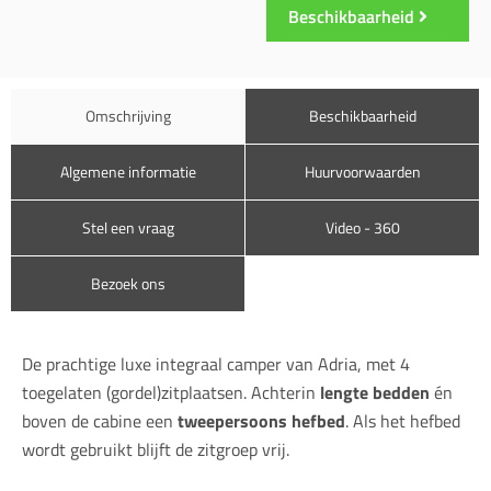
Beschikbaarheid
Omschrijving
Beschikbaarheid
Algemene informatie
Huurvoorwaarden
Stel een vraag
Video - 360
Bezoek ons
De prachtige luxe integraal camper van Adria, met 4
toegelaten (gordel)zitplaatsen. Achterin
lengte bedden
én
boven de cabine een
tweepersoons hefbed
. Als het hefbed
wordt gebruikt blijft de zitgroep vrij.