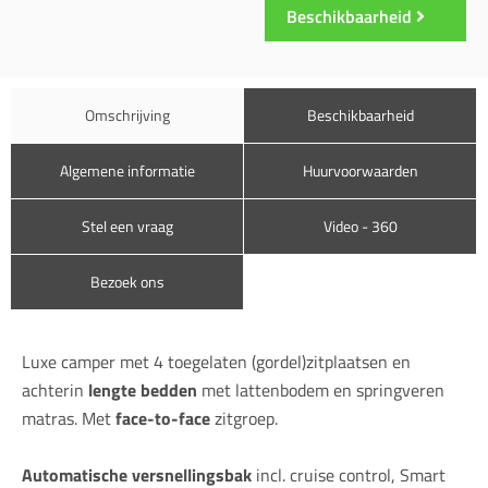
Beschikbaarheid
Omschrijving
Beschikbaarheid
Algemene informatie
Huurvoorwaarden
Stel een vraag
Video - 360
Bezoek ons
Luxe camper met 4 toegelaten (gordel)zitplaatsen en
achterin
lengte bedden
met lattenbodem en springveren
matras. Met
face-to-face
zitgroep.
Automatische versnellingsbak
incl. cruise control, Smart