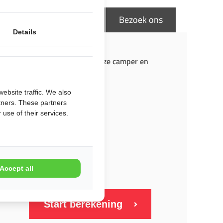
 vraag
Video - 360
Bezoek ons
Details
eer de beschikbaarheid van deze camper en
 aanvraag!
er uw huurperiode
ebsite traffic. We also
rtners. These partners
atum
 use of their services.
tum
Accept all