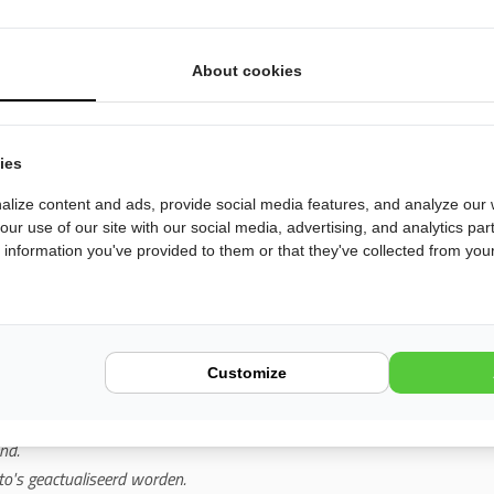
gemene informatie
Huurvoorwaarden
Stel een
About cookies
en en achterin
lengte bedden
met
Control
o-face
zitgroep.
doe een
ies
Selecte
lize content and ads, provide social media features, and analyze our w
rol, Smart TV,
Woonruimteairco
, automatische
our use of our site with our social media, advertising, and analytics pa
Startd
aparte Toiletruimte,
Tank-
information you've provided to them or that they've collected from your
de inventaris voor 4 personen,
ger
, zeer grote garage, gevulde Gasflessen,
Eindda
Customize
atisch levelsysteem!
nd.
to's geactualiseerd worden.