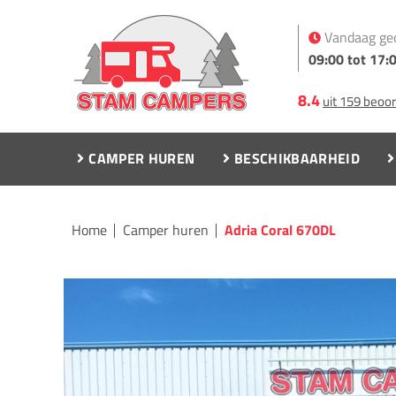
Vandaag ge
09:00 tot 17:
8.4
uit 159 beoo
CAMPER HUREN
BESCHIKBAARHEID
Home
Camper huren
Adria Coral 670DL