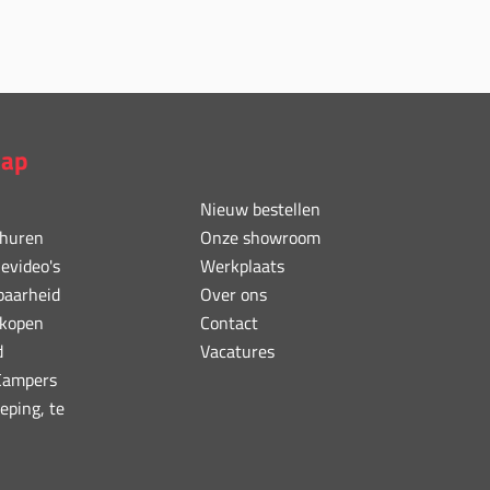
map
Nieuw bestellen
huren
Onze showroom
ievideo's
Werkplaats
baarheid
Over ons
kopen
Contact
d
Vacatures
 Campers
eping, te