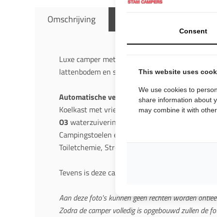
Omschrijving
Beschikbaarheid
Al
Consent
Luxe camper met 4 toegelaten (gordel)zitplaats
lattenbodem en springveren matras. Met
face-t
This website uses cook
We use cookies to persona
Automatische versnellingsbak
incl. cruise cont
share information about y
Koelkast met vriesgedeelte, aparte Douche- en 
may combine it with other 
O3
waterzuivering, Hordeur, Volledige uitgebrei
Campingstoelen en -tafel, Droogrek,
Fietsendra
Toiletchemie, Stroomkabel + verloopstekkers.
Tevens is deze camper uitgerust met een
autom
Aan deze foto's kunnen geen rechten worden ontlee
Zodra de camper volledig is opgebouwd zullen de fo