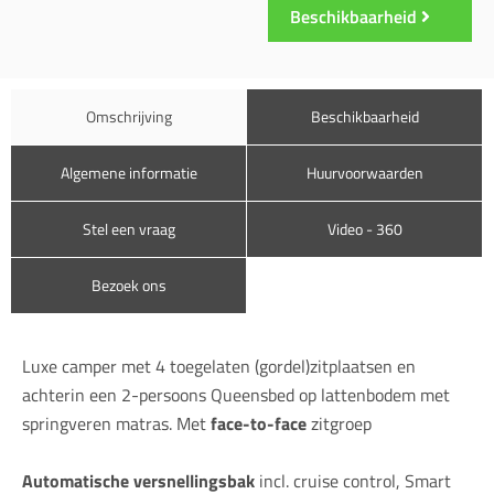
Beschikbaarheid
Omschrijving
Beschikbaarheid
Algemene informatie
Huurvoorwaarden
Stel een vraag
Video - 360
Bezoek ons
Luxe camper met 4 toegelaten (gordel)zitplaatsen en
achterin een 2-persoons Queensbed op lattenbodem met
springveren matras. Met
face-to-face
zitgroep
Automatische versnellingsbak
incl. cruise control, Smart