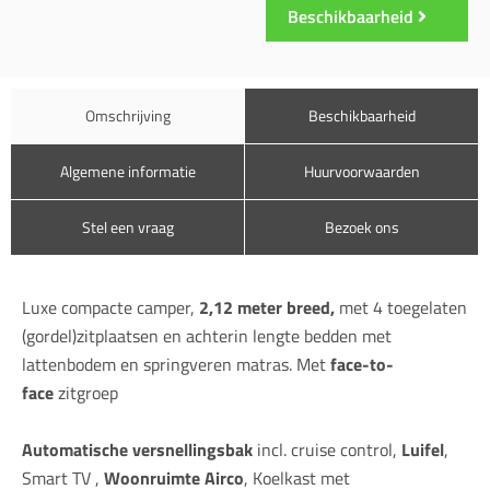
Beschikbaarheid
Omschrijving
Beschikbaarheid
Algemene informatie
Huurvoorwaarden
Stel een vraag
Bezoek ons
Luxe compacte camper,
2,12 meter breed,
met 4 toegelaten
(gordel)zitplaatsen en achterin lengte bedden met
lattenbodem en springveren matras. Met
face-to-
face
zitgroep
Automatische versnellingsbak
incl. cruise control,
Luifel
,
Smart TV ,
Woonruimte Airco
, Koelkast met